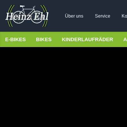
Über uns
Service
Ko
E-BIKES
BIKES
KINDERLAUFRÄDER
A