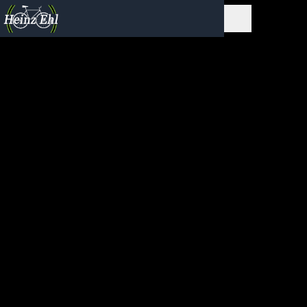
HOLLANDRÄDER &
URBAN-BIKES
Sport trifft Stil und Komfort. Das Ergebnis ist
der pure Spaß am Radfahren und die beste
Wahl für den Stadtverkehr. Mit den Urban und
City Bikes sind Sie bequem und sicher
unterwegs im Alltag und bereit für sportlichere
Ausfahrten in der Freizeit.