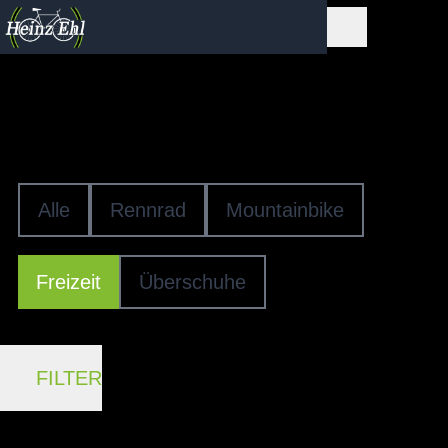
Fahrradschuhe
FREIZEIT­SCHUHE
Alle
Rennrad
Mountainbike
Freizeit
Überschuhe
FILTER