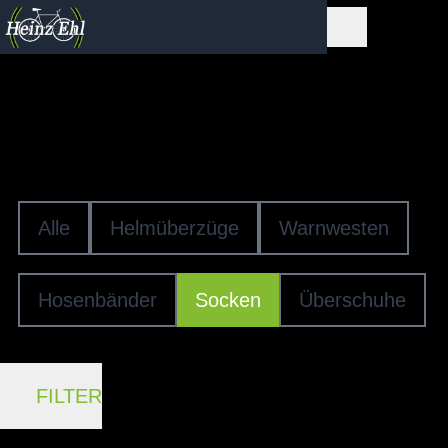
ACCESSOIRES
SOCKEN
Alle
Helmüberzüge
Warnwesten
Hosenbänder
Socken
Überschuhe
FILTER