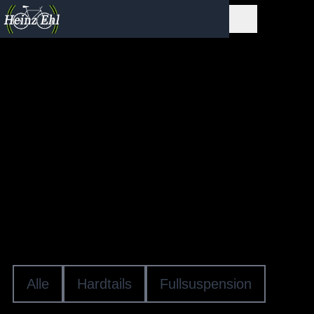
MTB - ATB & SUV
Robust im Alltag und sportlich im Gelände
überzeugen die kraftvollen All Terrain Bikes
unabhängig vom Straßenbelag. Die sportlich-
relaxte Rahmengeometrie und die komplette
Straßenausstattung garantieren Souveränität
und Sicherheit in jeder Fahrsituation.
Alle
Hardtails
Fullsuspension