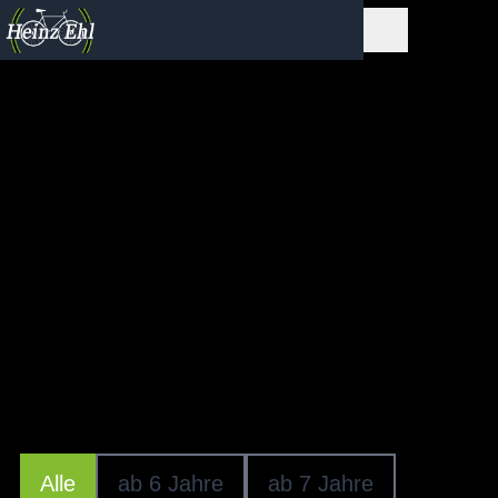
JUGENDRÄDER
Vom sicheren Einstieg bis zum maximalen
Fahrspaß - mit den Junior Bikes entdecken
Kinder und Jugendliche die Welt des
Radfahrens. Auf dem Schulweg, zum Sport
oder mit Freunden sind sie mit unseren
Modellen sicher, sportlich und vielseitig
unterwegs.
Alle
ab 6 Jahre
ab 7 Jahre