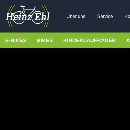
Über uns
Service
Ko
E-BIKES
BIKES
KINDERLAUFRÄDER
A