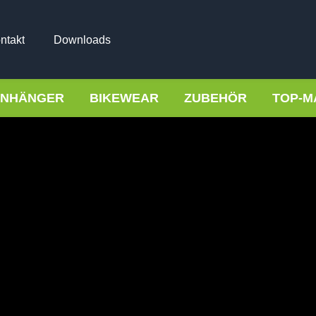
ntakt
Downloads
NHÄNGER
BIKEWEAR
ZUBEHÖR
TOP-M
Fahrrad-
LAN
HAN