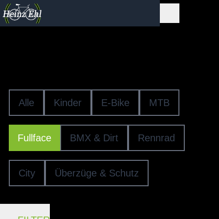
Fahrradhelme
FULLFACE-HELME
Alle
Kinder
E-Bike
MTB
Fullface
BMX & Dirt
Rennrad
City
Überzüge & Schutz