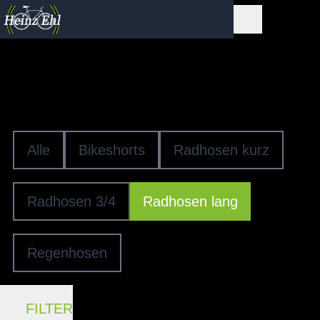
Fahrradhosen
RADHOSEN LANG
Alle
Bikeshorts
Radhosen kurz
Radhosen 3/4
Radhosen lang
Regenhosen
FILTER