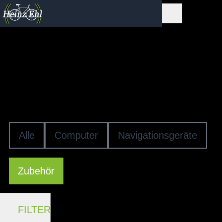
Fahrrad-Elektronik
ELEKTRONIK-
ZUBEHÖR
Alle
Computer
Navigationsgeräte
Zubehör
FILTER