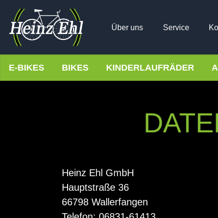
Über uns
Service
Ko
E-BIKES
BIKES
KINDERLAUFRÄDER
A
DATE
Heinz Ehl GmbH
Hauptstraße 36
66798 Wallerfangen
Telefon: 06831-61413