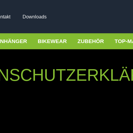
ntakt
Downloads
NHÄNGER
BIKEWEAR
ZUBEHÖR
TOP-M
NSCHUTZ­ERKL