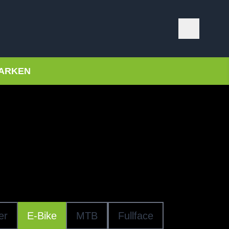
ARKEN
elme
KE-HELME
er
E-Bike
MTB
Fullface