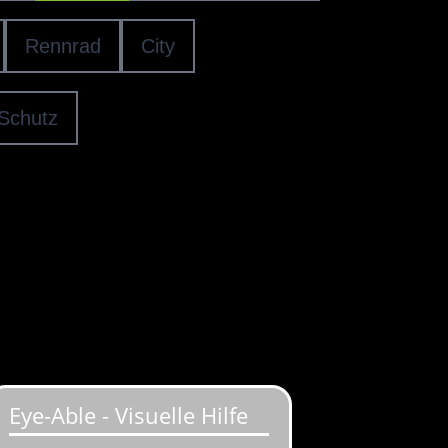
Rennrad
City
Schutz