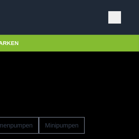
ARKEN
& Kompressoren
PFERPUMPEN
menpumpen
Minipumpen