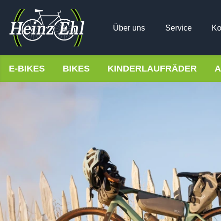
Über uns
Service
Ko
E-BIKES
BIKES
KINDERLAUFRÄDER
A