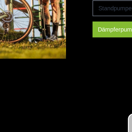
Standpumpe
Dämpferpum