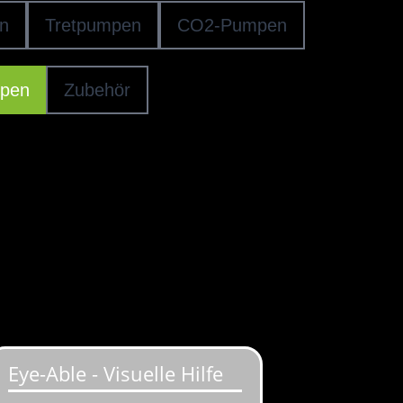
n
Tretpumpen
CO2-Pumpen
pen
Zubehör