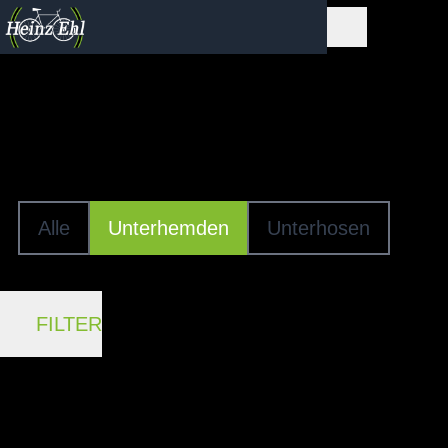
Funktionsunterwäsche
UNTERHEMDEN
Alle
Unterhemden
Unterhosen
FILTER