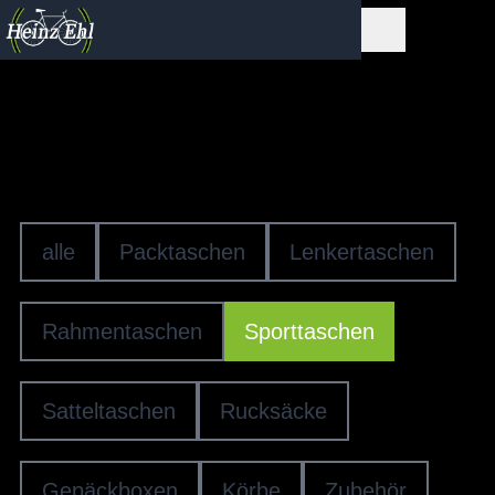
Gepäcktransport
SPORTTASCHEN
alle
Packtaschen
Lenkertaschen
Rahmentaschen
Sporttaschen
Satteltaschen
Rucksäcke
Gepäckboxen
Körbe
Zubehör