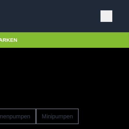
ARKEN
& Kompressoren
-PUMPEN
menpumpen
Minipumpen