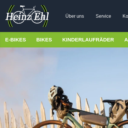
Über uns
Service
Ko
E-BIKES
BIKES
KINDERLAUFRÄDER
A