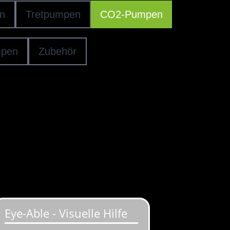
n
Tretpumpen
CO2-Pumpen
mpen
Zubehör