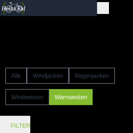
Jacken & Westen
SCHÄRPEN &
WARNWESTEN
Alle
Windjacken
Regenjacken
Windwesten
Warnwesten
FILTER