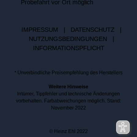
Probefahrt vor Ort möglich
IMPRESSUM
|
DATENSCHUTZ
|
NUTZUNGSBEDINGUNGEN
|
INFORMATIONSPFLICHT
* Unverbindliche Preisempfehlung des Herstellers
Weitere Hinweise
Irrtümer, Tippfehler und technische Änderungen
vorbehalten. Farbabweichungen möglich. Stand:
November 2022
© Heinz Ehl 2022