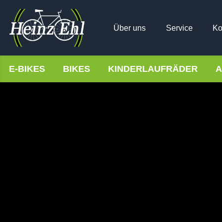
Über uns
Service
Ko
E-BIKES
BIKES
KINDERLAUFRÄDER
A