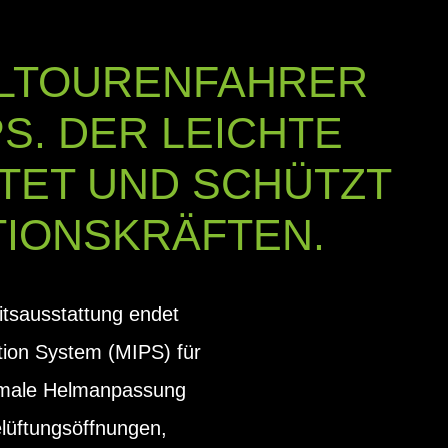
ELTOURENFAHRER
PS. DER LEICHTE
TET UND SCHÜTZT
TIONSKRÄFTEN.
itsausstattung endet
ction System (MIPS) für
timale Helmanpassung
elüftungsöffnungen,