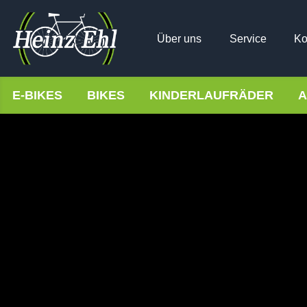
Über uns
Service
Ko
E-BIKES
BIKES
KINDERLAUFRÄDER
A