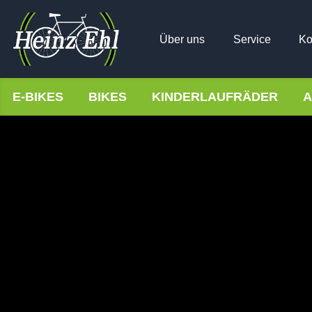
Über uns
Service
Ko
E-BIKES
BIKES
KINDERLAUFRÄDER
A