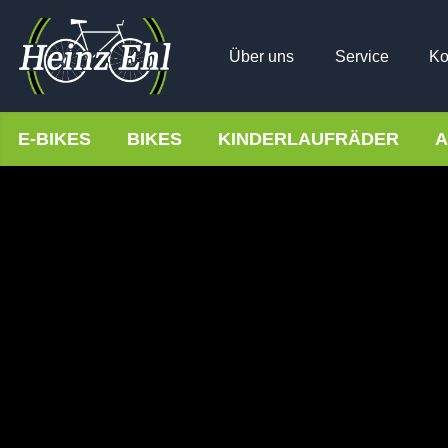
Über uns
Service
Ko
E-BIKES
BIKES
KINDERLAUFRÄDER
A