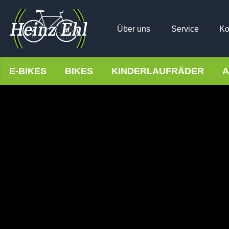
Über uns
Service
Ko
E-BIKES
BIKES
KINDERLAUFRÄDER
A