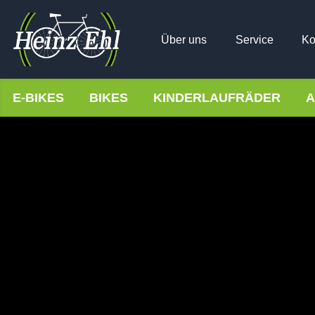
Über uns
Service
Ko
E-BIKES
BIKES
KINDERLAUFRÄDER
A