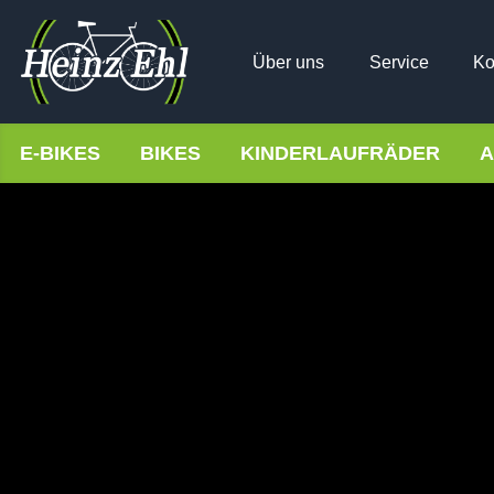
Über uns
Service
Ko
E-BIKES
BIKES
KINDERLAUFRÄDER
A