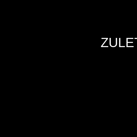
ZULE
Hersteller
Inverkehrbringer