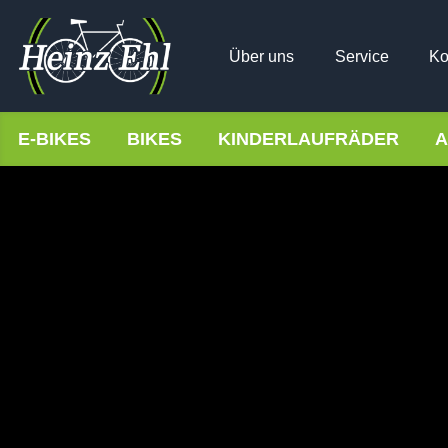
Über uns
Service
Ko
E-BIKES
BIKES
KINDERLAUFRÄDER
A