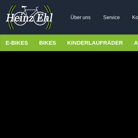
Über uns
Service
Ko
E-BIKES
BIKES
KINDERLAUFRÄDER
A