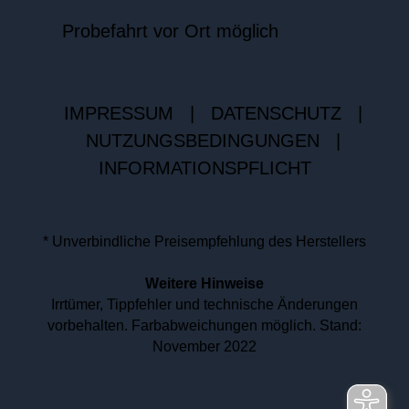
Probefahrt vor Ort möglich
IMPRESSUM
|
DATENSCHUTZ
|
NUTZUNGSBEDINGUNGEN
|
INFORMATIONSPFLICHT
* Unverbindliche Preisempfehlung des Herstellers
Weitere Hinweise
Irrtümer, Tippfehler und technische Änderungen
vorbehalten. Farbabweichungen möglich. Stand:
November 2022