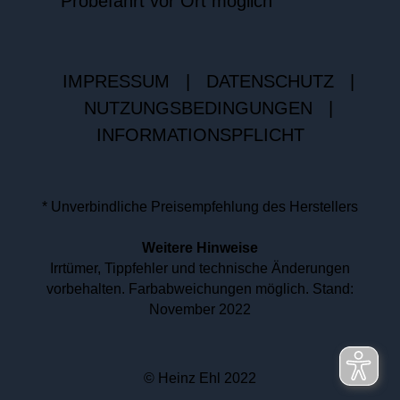
Probefahrt vor Ort möglich
IMPRESSUM
|
DATENSCHUTZ
|
NUTZUNGSBEDINGUNGEN
|
INFORMATIONSPFLICHT
* Unverbindliche Preisempfehlung des Herstellers
Weitere Hinweise
Irrtümer, Tippfehler und technische Änderungen
vorbehalten. Farbabweichungen möglich. Stand:
November 2022
© Heinz Ehl 2022