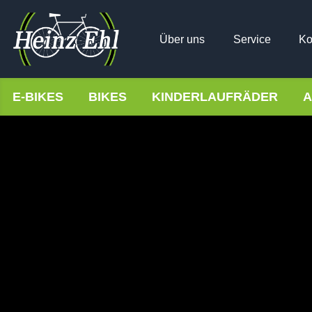
Über uns
Service
Ko
E-BIKES
BIKES
KINDERLAUFRÄDER
A