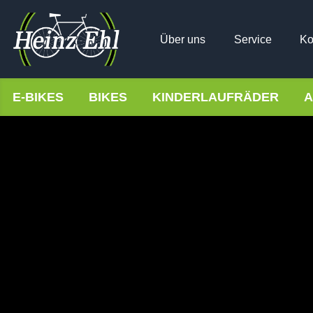
Über uns
Service
Ko
E-BIKES
BIKES
KINDERLAUFRÄDER
A