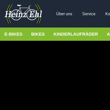
Über uns
Service
Ko
E-BIKES
BIKES
KINDERLAUFRÄDER
A