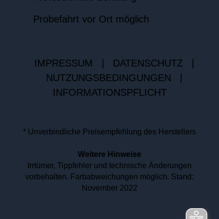
Probefahrt vor Ort möglich
IMPRESSUM
|
DATENSCHUTZ
|
NUTZUNGSBEDINGUNGEN
|
INFORMATIONSPFLICHT
* Unverbindliche Preisempfehlung des Herstellers
Weitere Hinweise
Irrtümer, Tippfehler und technische Änderungen
vorbehalten. Farbabweichungen möglich. Stand:
November 2022