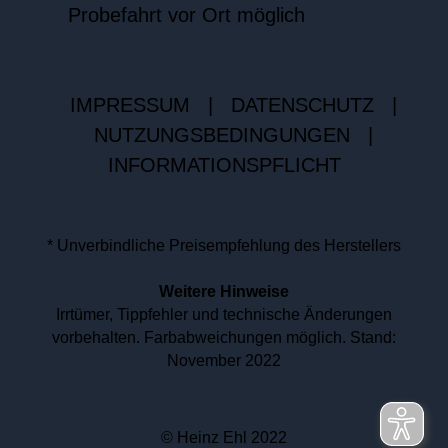
Probefahrt vor Ort möglich
IMPRESSUM
|
DATENSCHUTZ
|
NUTZUNGSBEDINGUNGEN
|
INFORMATIONSPFLICHT
* Unverbindliche Preisempfehlung des Herstellers
Weitere Hinweise
Irrtümer, Tippfehler und technische Änderungen
vorbehalten. Farbabweichungen möglich. Stand:
November 2022
© Heinz Ehl 2022