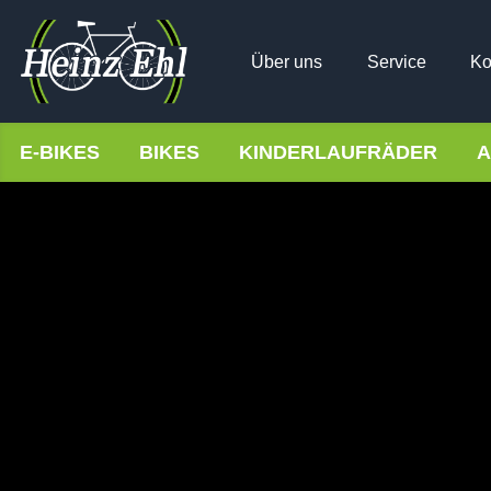
Über uns
Service
Ko
E-BIKES
BIKES
KINDERLAUFRÄDER
A