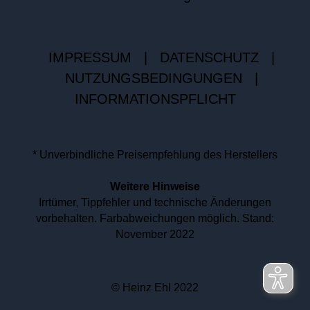
IMPRESSUM
|
DATENSCHUTZ
|
NUTZUNGSBEDINGUNGEN
|
INFORMATIONSPFLICHT
* Unverbindliche Preisempfehlung des Herstellers
Weitere Hinweise
Irrtümer, Tippfehler und technische Änderungen
vorbehalten. Farbabweichungen möglich. Stand:
November 2022
© Heinz Ehl 2022