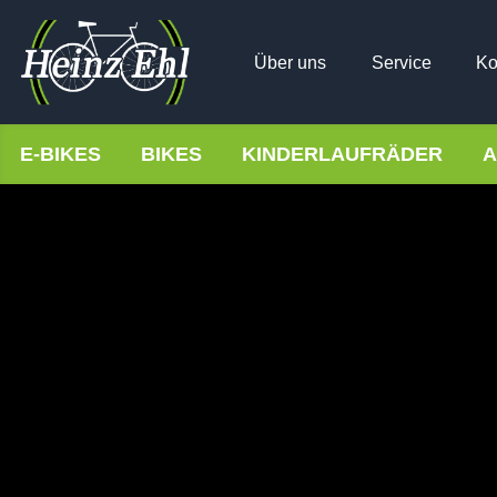
Über uns
Service
Ko
E-BIKES
BIKES
KINDERLAUFRÄDER
A