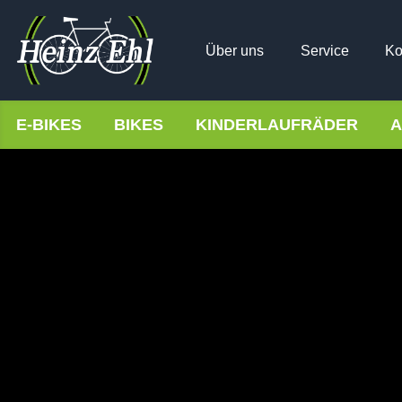
Über uns
Service
Ko
E-BIKES
BIKES
KINDERLAUFRÄDER
A