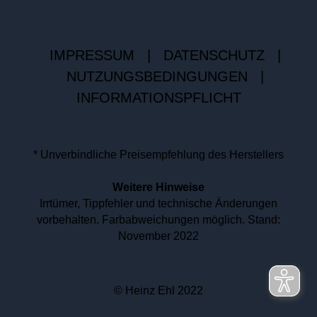
IMPRESSUM
|
DATENSCHUTZ
|
NUTZUNGSBEDINGUNGEN
|
INFORMATIONSPFLICHT
* Unverbindliche Preisempfehlung des Herstellers
Weitere Hinweise
Irrtümer, Tippfehler und technische Änderungen
vorbehalten. Farbabweichungen möglich. Stand:
November 2022
© Heinz Ehl 2022