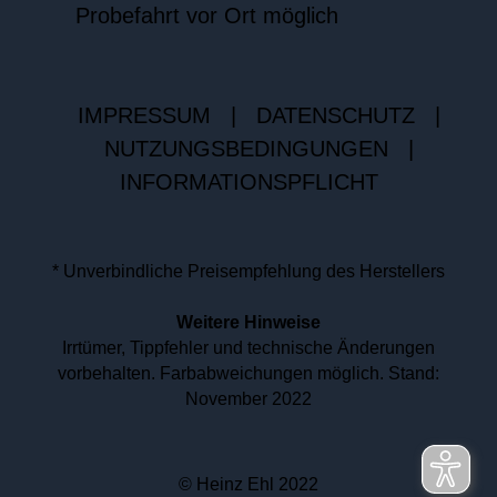
Probefahrt vor Ort möglich
IMPRESSUM
|
DATENSCHUTZ
|
NUTZUNGSBEDINGUNGEN
|
INFORMATIONSPFLICHT
* Unverbindliche Preisempfehlung des Herstellers
Weitere Hinweise
Irrtümer, Tippfehler und technische Änderungen
vorbehalten. Farbabweichungen möglich. Stand:
November 2022
© Heinz Ehl 2022