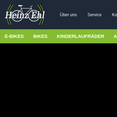
Über uns
Service
Ko
E-BIKES
BIKES
KINDERLAUFRÄDER
A