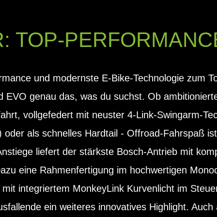
UR: TOP-PERFORMANC
ormance und modernste E-Bike-Technologie zum To
 EVO genau das, was du suchst. Ob ambitionierte
ahrt, vollgefedert mit neuster 4-Link-Swingarm-Te
er als schnelles Hardtail - Offroad-Fahrspaß ist g
nstiege liefert der stärkste Bosch-Antrieb mit k
Dazu eine Rahmenfertigung im hochwertigen Mono
t mit integriertem MonkeyLink Kurvenlicht im Steu
usfallende ein weiteres innovatives Highlight. Auch