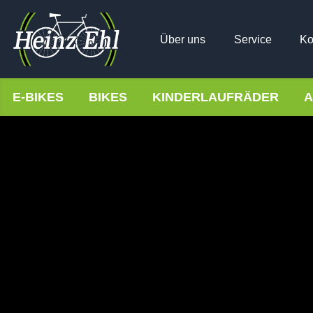
Über uns
Service
Ko
E-BIKES
BIKES
KINDERLAUFRÄDER
A