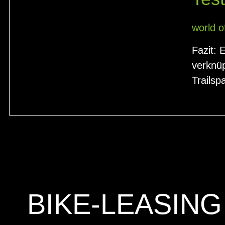
world o
Fazit: 
verknüp
Trailsp
BIKE-LEASING