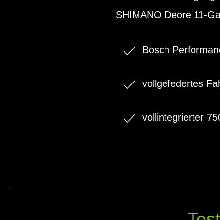
SHIMANO Deore 11-Gang
Bosch Performan
vollgefedertes F
vollintegrierter
Test