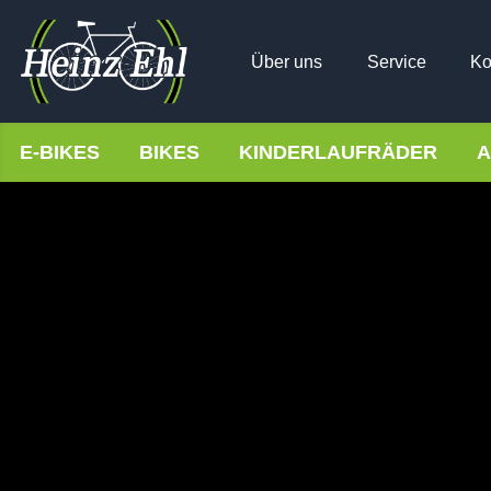
Über uns
Service
Ko
E-BIKES
BIKES
KINDERLAUFRÄDER
A