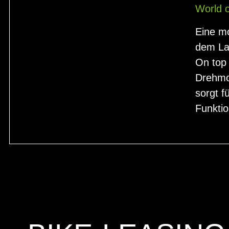
World 
Eine mo
dem Lau
On top
Drehmom
sorgt f
Funktio