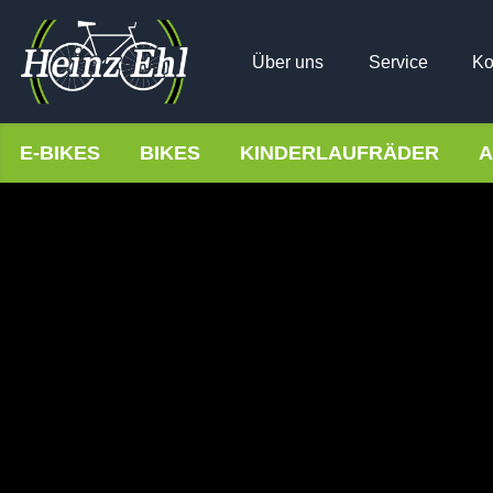
Über uns
Service
Ko
E-BIKES
BIKES
KINDERLAUFRÄDER
A