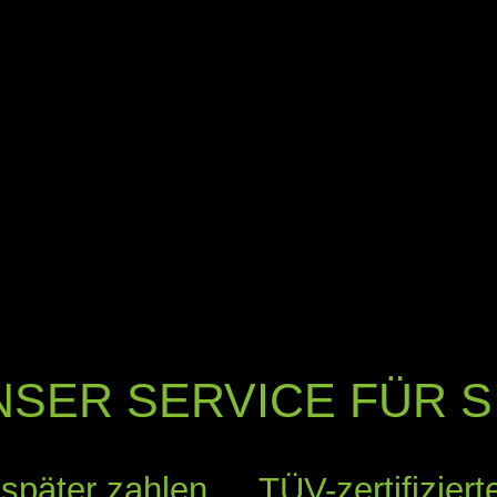
NSER SERVICE FÜR SI
 später zahlen
TÜV-zertifiziert