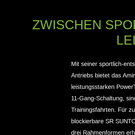
ZWISCHEN SPO
LE
Mit seiner sportlich-en
Antriebs bietet das Am
leistungsstarken Powe
11-Gang-Schaltung, sind
Trainingsfahrten. Für z
blockierbare SR SUNTOU
drei Rahmenformen erhä