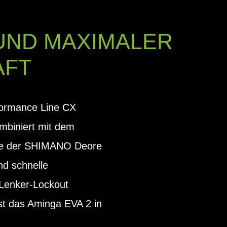
UND MAXIMALER
AFT
rformance Line CX
mbiniert mit dem
ite der SHIMANO Deore
nd schnelle
r Lenker-Lockout
st das Aminga EVA 2 in