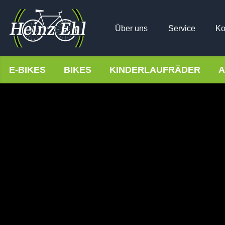
Über uns
Service
Ko
E-BIKES
BIKES
KINDERLAUFRÄDER
A