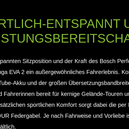
RTLICH-ENTSPANNT 
ISTUNGSBEREITSCH
tspannten Sitzposition und der Kraft des Bosch Pe
inga EVA 2 ein außergewöhnliches Fahrerlebnis. Ko
rTube-Akku und der großen Übersetzungsbandbre
 Fahrerinnen bereit für kernige Gelände-Touren u
usätzlichen sportlichen Komfort sorgt dabei die pe
R Federgabel. Je nach Fahrweise und Vorliebe i
ltlich.