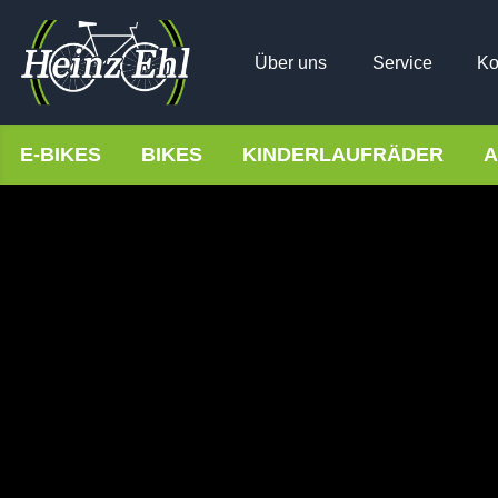
Über uns
Service
Ko
E-BIKES
BIKES
KINDERLAUFRÄDER
A